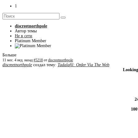
1
discreetnorthpole
Автор темы
Не в сети
Platinum Member
Больше
11 мес. 4 нед. назад
#5218
от
discreetnorthpole
discreetnorthpole
создал тему:
Tadalafil: Order Via The Web
Looking
2
100