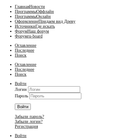
Главная
Новости
Программы
Оффлайн
Программы
Онлайн
Оформление
Придаем вид Древу
Источники
Где искать
Форум
Наш форум
Форум
ru-board
Оглавление
Последнее
Поиск
Оглавление
Последнее
Поиск
Войти
Логин
Пароль
Войти
Забыли пароль?
Забыли логин?
Регистрация
Войти