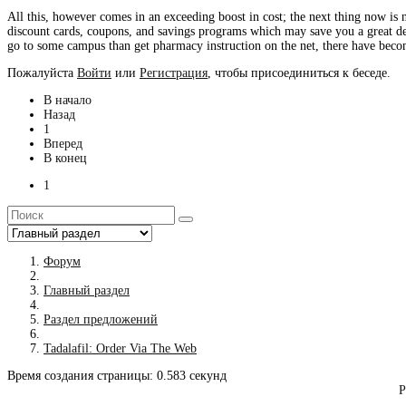
All this, however comes in an exceeding boost in cost; the next thing now is 
discount cards, coupons, and savings programs which may save you a great deal
go to some campus than get pharmacy instruction on the net, there have becom
Пожалуйста
Войти
или
Регистрация
, чтобы присоединиться к беседе.
В начало
Назад
1
Вперед
В конец
1
Форум
Главный раздел
Раздел предложений
Tadalafil: Order Via The Web
Время создания страницы: 0.583 секунд
Р