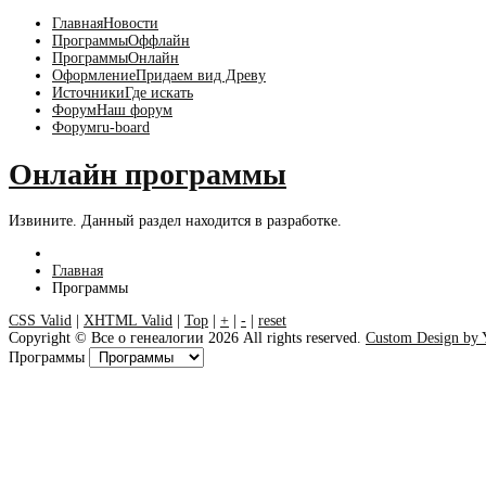
Главная
Новости
Программы
Оффлайн
Программы
Онлайн
Оформление
Придаем вид Древу
Источники
Где искать
Форум
Наш форум
Форум
ru-board
Онлайн программы
Извините. Данный раздел находится в разработке.
Главная
Программы
CSS Valid
|
XHTML Valid
|
Top
|
+
|
-
|
reset
Copyright ©
Все о генеалогии
2026 All rights reserved.
Custom Design by
Программы