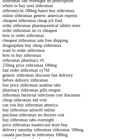
zithromax fast overnight no prescription
where to buy next zithromax
zithromycin 100mg hanoi buy zithromax
online zithromax generic american express
cheapest zithromax cheap jcb find
order zithromax pharmaceutical tablets store
order zithromax no rx cheapest
how to order zithromax
cheapest zithromax sale free shipping
drugsupdate buy cheap zithromax
want to order zithromax
how to buy zithromax
zithromax pharmacy rfi
250mg price zithromax 100mg
fast order zithromax cy7fd
generic zithromax discount fast delivery
before delivery zithromax
low price zithromax azadose tabs
pharmacy zithromax pills oregon
zithromax bacterial infections cost discounts
cheap zithromax md visit
can you buy zithromax america
buy zithromax aziswift online
purchase zithromax no doctors cost
buy zithromax tabs overnight
price zithromax mastercard store buy
delivery saturday zithromax zithromac 500mg
canada purchase in zithromax 100mg