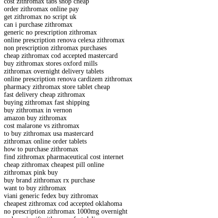
cost zithromax tabs shop cheap
order zithromax online pay
get zithromax no script uk
can i purchase zithromax
generic no prescription zithromax
online prescription renova celexa zithromax
non prescription zithromax purchases
cheap zithromax cod accepted mastercard
buy zithromax stores oxford mills
zithromax overnight delivery tablets
online prescription renova cardizem zithromax
pharmacy zithromax store tablet cheap
fast delivery cheap zithromax
buying zithromax fast shipping
buy zithromax in vernon
amazon buy zithromax
cost malarone vs zithromax
to buy zithromax usa mastercard
zithromax online order tablets
how to purchase zithromax
find zithromax pharmaceutical cost internet
cheap zithromax cheapest pill online
zithromax pink buy
buy brand zithromax rx purchase
want to buy zithromax
viani generic fedex buy zithromax
cheapest zithromax cod accepted oklahoma
no prescription zithromax 1000mg overnight