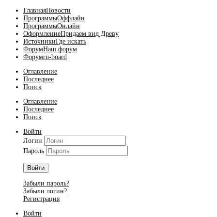
Главная
Новости
Программы
Оффлайн
Программы
Онлайн
Оформление
Придаем вид Древу
Источники
Где искать
Форум
Наш форум
Форум
ru-board
Оглавление
Последнее
Поиск
Оглавление
Последнее
Поиск
Войти
Логин
Пароль
Войти
Забыли пароль?
Забыли логин?
Регистрация
Войти