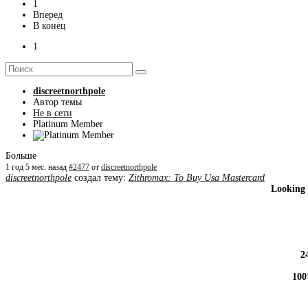
1
Вперед
В конец
1
discreetnorthpole
Автор темы
Не в сети
Platinum Member
Больше
1 год 5 мес. назад
#2477
от
discreetnorthpole
discreetnorthpole
создал тему:
Zithromax: To Buy Usa Mastercard
Looking 
2
100