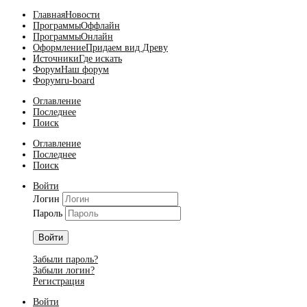
Главная
Новости
Программы
Оффлайн
Программы
Онлайн
Оформление
Придаем вид Древу
Источники
Где искать
Форум
Наш форум
Форум
ru-board
Оглавление
Последнее
Поиск
Оглавление
Последнее
Поиск
Войти
Логин
Пароль
Войти
Забыли пароль?
Забыли логин?
Регистрация
Войти