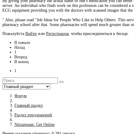
By giving your pharmacy the actual name of one's medication you can better s
server. An individual who finds work on this profession can be considered a 
ECG equipment providing you with the doctors with scanned images that the la
" Also, please read "Job Ideas for People Who Like to Help Others. This servi
pharmacy school after that. Some pharmacies will spend much greater than ot
Пожалуйста
Войти
или
Регистрация
, чтобы присоединиться к беседе.
В начало
Назад
1
Вперед
В конец
1
Форум
Главный раздел
Раздел предложений
Nitrazepam: Get Online
Время создания страницы: 0.281 секунд