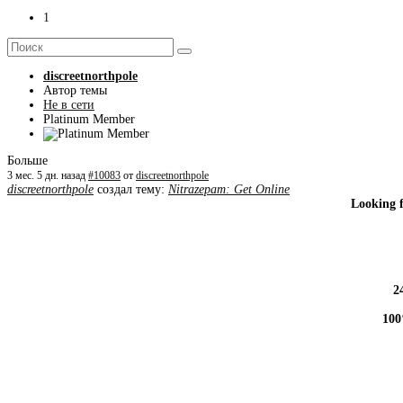
1
discreetnorthpole
Автор темы
Не в сети
Platinum Member
Больше
3 мес. 5 дн. назад
#10083
от
discreetnorthpole
discreetnorthpole
создал тему:
Nitrazepam: Get Online
Looking 
2
100