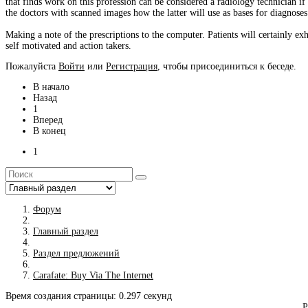
that finds work on this profession can be considered a radiology technician 
the doctors with scanned images how the latter will use as bases for diagnoses
Making a note of the prescriptions to the computer. Patients will certainly 
self motivated and action takers.
Пожалуйста
Войти
или
Регистрация
, чтобы присоединиться к беседе.
В начало
Назад
1
Вперед
В конец
1
Форум
Главный раздел
Раздел предложений
Carafate: Buy Via The Internet
Время создания страницы: 0.297 секунд
Р