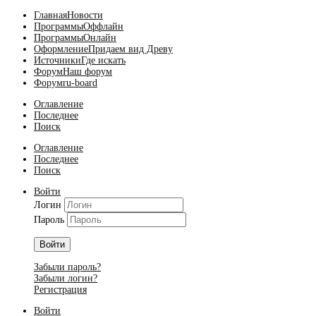
Главная
Новости
Программы
Оффлайн
Программы
Онлайн
Оформление
Придаем вид Древу
Источники
Где искать
Форум
Наш форум
Форум
ru-board
Оглавление
Последнее
Поиск
Оглавление
Последнее
Поиск
Войти
Логин
Пароль
Войти
Забыли пароль?
Забыли логин?
Регистрация
Войти