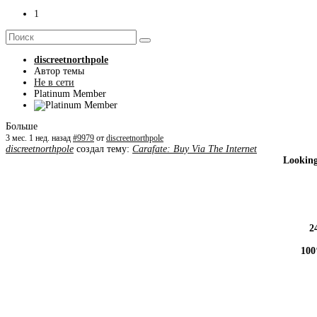
1
discreetnorthpole
Автор темы
Не в сети
Platinum Member
Больше
3 мес. 1 нед. назад
#9979
от
discreetnorthpole
discreetnorthpole
создал тему:
Carafate: Buy Via The Internet
Looking
2
100