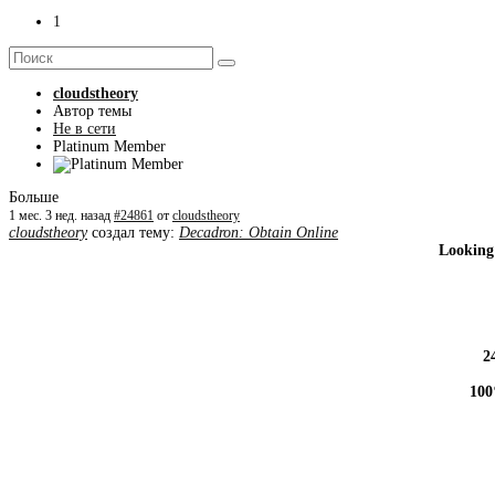
1
cloudstheory
Автор темы
Не в сети
Platinum Member
Больше
1 мес. 3 нед. назад
#24861
от
cloudstheory
cloudstheory
создал тему:
Decadron: Obtain Online
Looking
2
100