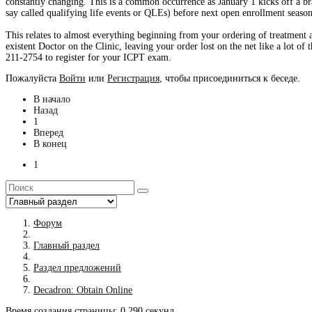
constantly changing. This is a common occurrence as January 1 kicks off a br
say called qualifying life events or QLEs) before next open enrollment seas
This relates to almost everything beginning from your ordering of treatment a
existent Doctor on the Clinic, leaving your order lost on the net like a lot of
211-2754 to register for your ICPT exam.
Пожалуйста
Войти
или
Регистрация
, чтобы присоединиться к беседе.
В начало
Назад
1
Вперед
В конец
1
Форум
Главный раздел
Раздел предложений
Decadron: Obtain Online
Время создания страницы: 0.290 секунд