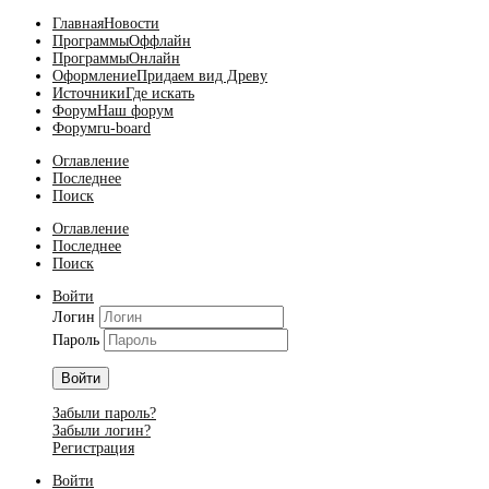
Главная
Новости
Программы
Оффлайн
Программы
Онлайн
Оформление
Придаем вид Древу
Источники
Где искать
Форум
Наш форум
Форум
ru-board
Оглавление
Последнее
Поиск
Оглавление
Последнее
Поиск
Войти
Логин
Пароль
Войти
Забыли пароль?
Забыли логин?
Регистрация
Войти