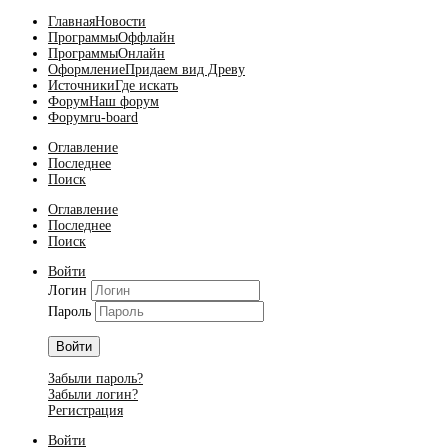
Главная
Новости
Программы
Оффлайн
Программы
Онлайн
Оформление
Придаем вид Древу
Источники
Где искать
Форум
Наш форум
Форум
ru-board
Оглавление
Последнее
Поиск
Оглавление
Последнее
Поиск
Войти
Логин
Пароль
Войти
Забыли пароль?
Забыли логин?
Регистрация
Войти