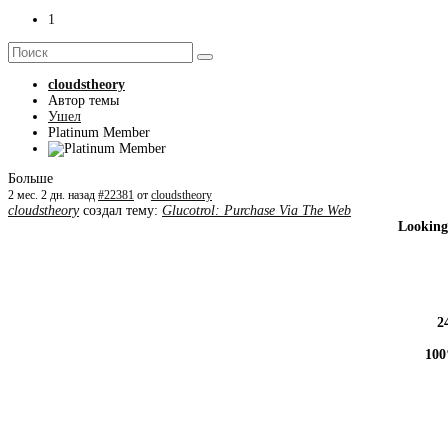
1
cloudstheory
Автор темы
Ушел
Platinum Member
Больше
2 мес. 2 дн. назад
#22381
от
cloudstheory
cloudstheory
создал тему:
Glucotrol: Purchase Via The Web
Looking 
2
100