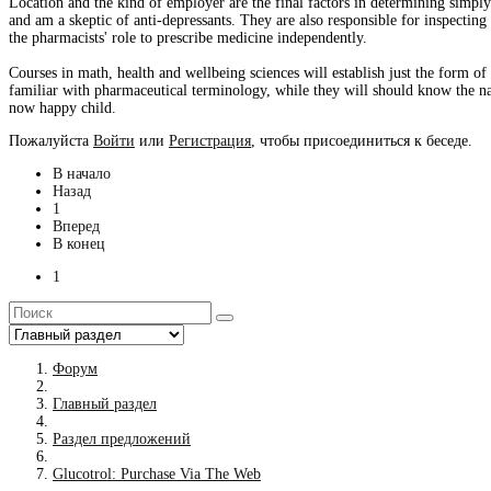
Location and the kind of employer are the final factors in determining simp
and am a skeptic of anti-depressants. They are also responsible for inspectin
the pharmacists' role to prescribe medicine independently.
Courses in math, health and wellbeing sciences will establish just the form o
familiar with pharmaceutical terminology, while they will should know the na
now happy child.
Пожалуйста
Войти
или
Регистрация
, чтобы присоединиться к беседе.
В начало
Назад
1
Вперед
В конец
1
Форум
Главный раздел
Раздел предложений
Glucotrol: Purchase Via The Web