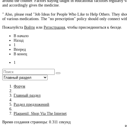
around the counter. Factors staying taught in educational facilities regularly va
and accordingly gives the medicine.
" Also, please read "Job Ideas for People Who Like to Help Others. They sho
of various medications. The "no prescription" policy should only connect wit
Пожалуйста
Войти
или
Регистрация
, чтобы присоединиться к беседе.
В начало
Назад
1
Вперед
В конец
1
Форум
Главный раздел
Раздел предложений
Plaquenil: Shop Via The Internet
Время создания страницы: 0.311 секунд
Р