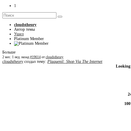
1
cloudstheory
Автор темы
Ушел
Platinum Member
Больше
2 мес. 1 нед. назад
#19614
от
cloudstheory
cloudstheory
создал тему:
Plaquenil: Shop Via The Internet
Looking 
2
100