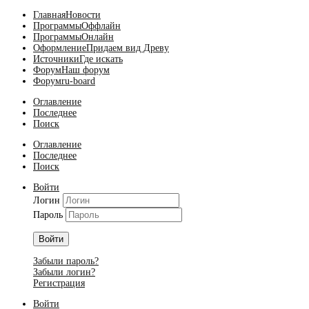
Главная
Новости
Программы
Оффлайн
Программы
Онлайн
Оформление
Придаем вид Древу
Источники
Где искать
Форум
Наш форум
Форум
ru-board
Оглавление
Последнее
Поиск
Оглавление
Последнее
Поиск
Войти
Логин
Пароль
Войти
Забыли пароль?
Забыли логин?
Регистрация
Войти