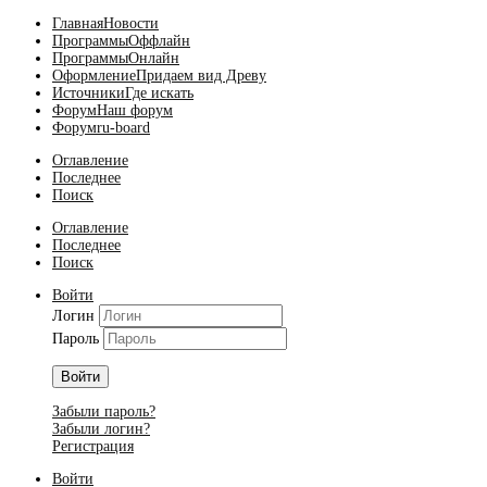
Главная
Новости
Программы
Оффлайн
Программы
Онлайн
Оформление
Придаем вид Древу
Источники
Где искать
Форум
Наш форум
Форум
ru-board
Оглавление
Последнее
Поиск
Оглавление
Последнее
Поиск
Войти
Логин
Пароль
Войти
Забыли пароль?
Забыли логин?
Регистрация
Войти