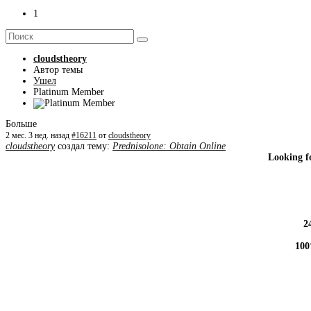
1
cloudstheory
Автор темы
Ушел
Platinum Member
Больше
2 мес. 3 нед. назад
#16211
от
cloudstheory
cloudstheory
создал тему:
Prednisolone: Obtain Online
Looking f
2
100