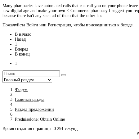
Many pharmacies have automated calls that can call you on your phone leave 
new digital age and make your own E Commerce pharmacy I suggest you require
because there isn't any such ad of them that the other has.
Пожалуйста
Войти
или
Регистрация
, чтобы присоединиться к беседе.
В начало
Назад
1
Вперед
В конец
1
Форум
Главный раздел
Раздел предложений
Prednisolone: Obtain Online
Время создания страницы: 0.291 секунд
Р