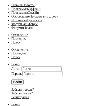
Главная
Новости
Программы
Оффлайн
Программы
Онлайн
Оформление
Придаем вид Древу
Источники
Где искать
Форум
Наш форум
Форум
ru-board
Оглавление
Последнее
Поиск
Оглавление
Последнее
Поиск
Войти
Логин
Пароль
Войти
Забыли пароль?
Забыли логин?
Регистрация
Войти