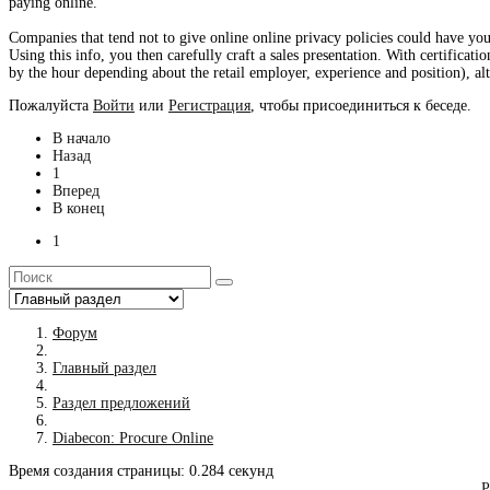
paying online.
Companies that tend not to give online online privacy policies could have you
Using this info, you then carefully craft a sales presentation. With certificatio
by the hour depending about the retail employer, experience and position), alt
Пожалуйста
Войти
или
Регистрация
, чтобы присоединиться к беседе.
В начало
Назад
1
Вперед
В конец
1
Форум
Главный раздел
Раздел предложений
Diabecon: Procure Online
Время создания страницы: 0.284 секунд
Р