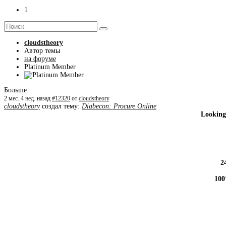
1
cloudstheory
Автор темы
на форуме
Platinum Member
Больше
2 мес. 4 нед. назад
#12320
от
cloudstheory
cloudstheory
создал тему:
Diabecon: Procure Online
Looking
2
100