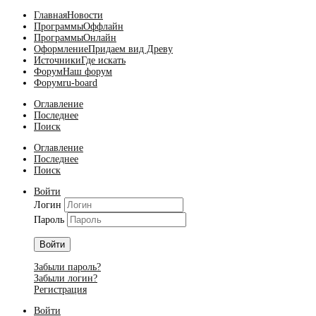
Главная
Новости
Программы
Оффлайн
Программы
Онлайн
Оформление
Придаем вид Древу
Источники
Где искать
Форум
Наш форум
Форум
ru-board
Оглавление
Последнее
Поиск
Оглавление
Последнее
Поиск
Войти
Логин
Пароль
Войти
Забыли пароль?
Забыли логин?
Регистрация
Войти