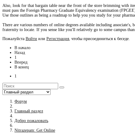
Also, look for that bargain table near the front of the store brimming with it
must pass the Foreign Pharmacy Graduate Equivalency examination (FPGEE)
Use those outlines as being a roadmap to help you you study for your pharmacy
There are various numbers of online degrees available including associate's, b
fraternity to locate. If you sense like you'll relatively go to some campus tha
Пожалуйста
Войти
или
Регистрация
, чтобы присоединиться к беседе.
В начало
Назад
1
Вперед
В конец
1
Форум
Главный раздел
Добро пожаловать
Nitrazepam: Get Online