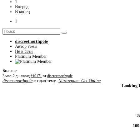
1
Вперед
В конец
1
discreetnorthpole
Автор темы
Не в сети
Platinum Member
Больше
3 мес. 2 дн. назад
#10171
от
discreetnorthpole
discreetnorthpole
создал тему:
Nitrazepam: Get Online
Looking 
2
100