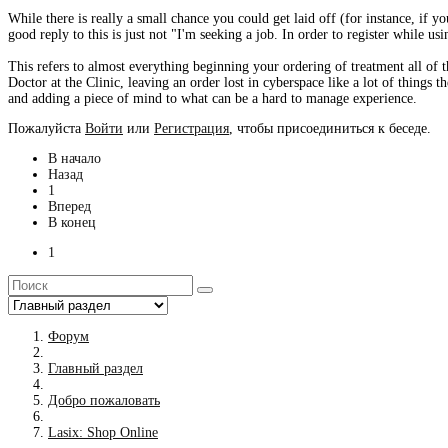
While there is really a small chance you could get laid off (for instance, if
good reply to this is just not "I'm seeking a job. In order to register while u
This refers to almost everything beginning your ordering of treatment all of 
Doctor at the Clinic, leaving an order lost in cyberspace like a lot of things 
and adding a piece of mind to what can be a hard to manage experience.
Пожалуйста
Войти
или
Регистрация
, чтобы присоединиться к беседе.
В начало
Назад
1
Вперед
В конец
1
Форум
Главный раздел
Добро пожаловать
Lasix: Shop Online