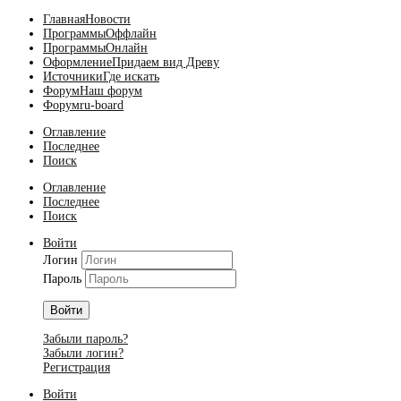
Главная
Новости
Программы
Оффлайн
Программы
Онлайн
Оформление
Придаем вид Древу
Источники
Где искать
Форум
Наш форум
Форум
ru-board
Оглавление
Последнее
Поиск
Оглавление
Последнее
Поиск
Войти
Логин
Пароль
Войти
Забыли пароль?
Забыли логин?
Регистрация
Войти