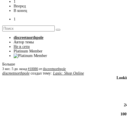
1
Вперед
В конец
1
discreetnorthpole
Автор темы
Не в сети
Platinum Member
Больше
3 мес. 5 дн. назад
#10086
от
discreetnorthpole
discreetnorthpole
создал тему:
Lasix: Shop Online
Looki
2
100