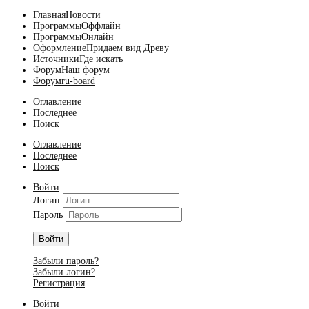
Главная
Новости
Программы
Оффлайн
Программы
Онлайн
Оформление
Придаем вид Древу
Источники
Где искать
Форум
Наш форум
Форум
ru-board
Оглавление
Последнее
Поиск
Оглавление
Последнее
Поиск
Войти
Логин
Пароль
Войти
Забыли пароль?
Забыли логин?
Регистрация
Войти