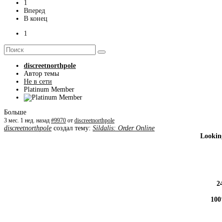
1
Вперед
В конец
1
discreetnorthpole
Автор темы
Не в сети
Platinum Member
Больше
3 мес. 1 нед. назад
#9970
от
discreetnorthpole
discreetnorthpole
создал тему:
Sildalis: Order Online
Looking
2
100