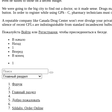
even be suited to those on a decent budget.
We were going to the big city to find out a doctor, so it made sense. Drugs m
button. In order to register while using GPh - C, pharmacy technicians must o
A reputable company like Canada Drug Center won't ever divulge your private 
silence of recent CFLs are indistinguishable from standard incandescent bulbs
Пожалуйста
Войти
или
Регистрация
, чтобы присоединиться к беседе.
В начало
Назад
1
Вперед
В конец
1
Форум
Главный раздел
Добро пожаловать
Sildalis: Order Online