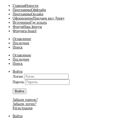
Главная
Новости
Программы
Оффлайн
Программы
Онлайн
Оформление
Придаем вид Древу
Источники
Где искать
Форум
Наш форум
Форум
ru-board
Оглавление
Последнее
Поиск
Оглавление
Последнее
Поиск
Войти
Логин
Пароль
Войти
Забыли пароль?
Забыли логин?
Регистрация
Войти