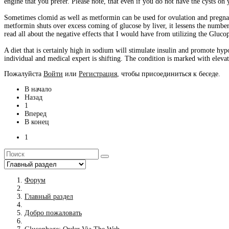
engine that you prefer. Please note, that even if you do not have the cysts o
Sometimes clomid as well as metformin can be used for ovulation and pregna
metformin shuts over excess coming of glucose by liver, it lessens the numbe
read all about the negative effects that I would have from utilizing the Gluco
A diet that is certainly high in sodium will stimulate insulin and promote hyp
individual and medical expert is shifting. The condition is marked with eleva
Пожалуйста
Войти
или
Регистрация
, чтобы присоединиться к беседе.
В начало
Назад
1
Вперед
В конец
1
Форум
Главный раздел
Добро пожаловать