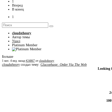
1
Вперед
В конец
1
cloudstheory
Автор темы
Ушел
Platinum Member
Больше
1 мес. 4 нед. назад
#24867
от
cloudstheory
cloudstheory
создал тему:
Glucophage: Order Via The Web
Looking 
2
100