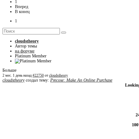
1
Вперед
В конец
1
cloudstheory
Автор темы
на форуме
Platinum Member
Больше
2 мес. 1 день назад
#22750
от
cloudstheory
cloudstheory
создал тему:
Precose: Make An Online Purchase
Looking
2
100