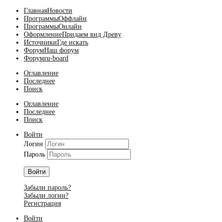
Главная
Новости
Программы
Оффлайн
Программы
Онлайн
Оформление
Придаем вид Древу
Источники
Где искать
Форум
Наш форум
Форум
ru-board
Оглавление
Последнее
Поиск
Оглавление
Последнее
Поиск
Войти
Логин
Пароль
Войти
Забыли пароль?
Забыли логин?
Регистрация
Войти