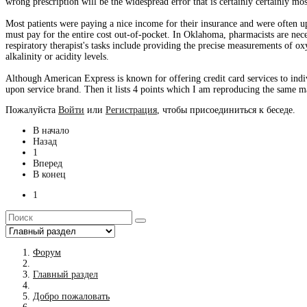
wrong prescription will be the widespread error that is certainly certainly m
Most patients were paying a nice income for their insurance and were often u
must pay for the entire cost out-of-pocket. In Oklahoma, pharmacists are nece
respiratory therapist's tasks include providing the precise measurements of ox
alkalinity or acidity levels.
Although American Express is known for offering credit card services to indi
upon service brand. Then it lists 4 points which I am reproducing the same ma
Пожалуйста
Войти
или
Регистрация
, чтобы присоединиться к беседе.
В начало
Назад
1
Вперед
В конец
1
Форум
Главный раздел
Добро пожаловать