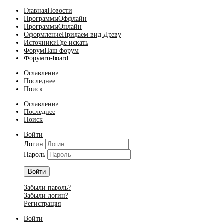
Главная
Новости
Программы
Оффлайн
Программы
Онлайн
Оформление
Придаем вид Древу
Источники
Где искать
Форум
Наш форум
Форум
ru-board
Оглавление
Последнее
Поиск
Оглавление
Последнее
Поиск
Войти
Логин
Пароль
Войти
Забыли пароль?
Забыли логин?
Регистрация
Войти