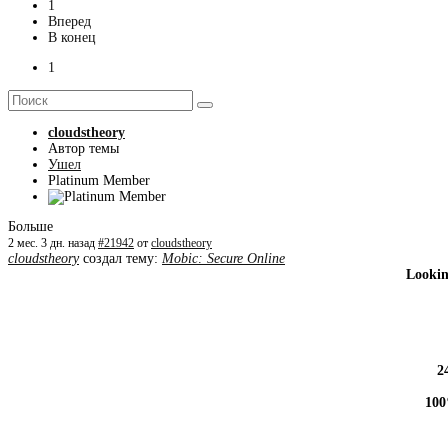
1
Вперед
В конец
1
cloudstheory
Автор темы
Ушел
Platinum Member
Больше
2 мес. 3 дн. назад
#21942
от
cloudstheory
cloudstheory
создал тему:
Mobic: Secure Online
Lookin
2
100