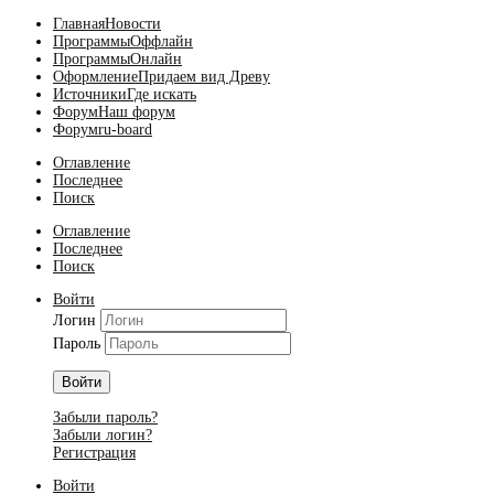
Главная
Новости
Программы
Оффлайн
Программы
Онлайн
Оформление
Придаем вид Древу
Источники
Где искать
Форум
Наш форум
Форум
ru-board
Оглавление
Последнее
Поиск
Оглавление
Последнее
Поиск
Войти
Логин
Пароль
Войти
Забыли пароль?
Забыли логин?
Регистрация
Войти