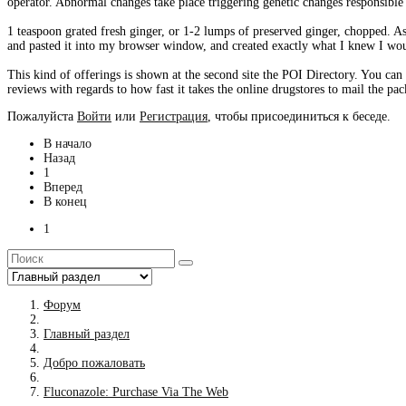
operator. Abnormal changes take place triggering genetic changes responsible 
1 teaspoon grated fresh ginger, or 1-2 lumps of preserved ginger, chopped. As 
and pasted it into my browser window, and created exactly what I knew I wo
This kind of offerings is shown at the second site the POI Directory. You can
reviews with regards to how fast it takes the online drugstores to mail the pac
Пожалуйста
Войти
или
Регистрация
, чтобы присоединиться к беседе.
В начало
Назад
1
Вперед
В конец
1
Форум
Главный раздел
Добро пожаловать
Fluconazole: Purchase Via The Web