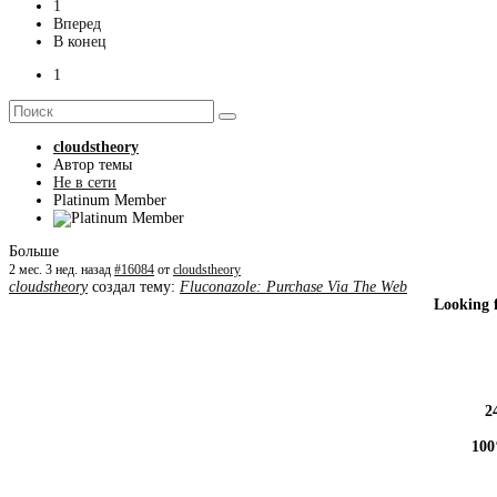
1
Вперед
В конец
1
cloudstheory
Автор темы
Не в сети
Platinum Member
Больше
2 мес. 3 нед. назад
#16084
от
cloudstheory
cloudstheory
создал тему:
Fluconazole: Purchase Via The Web
Looking f
2
100