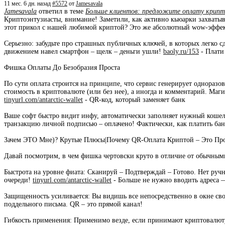
11 мес. 6 дн. назад
#5572
от
Jamesavala
Jamesavala
ответил в теме
Больше клиентов: предложите оплату крипт
Криптоэнтузиасты, внимание! Заметили, как активно кьюарки захватыва
этот прикол с нашей любимой криптой? Это же абсолютный wow-эффек
Серьезно: забудьте про страшных публичных ключей, в которых легко с
движением навел смартфон – щелк – деньги ушли!
baoly.ru/153
- Плати
Фишка Оплаты До Безобразия Проста
По сути оплата строится на принципе, что сервис генерирует однораз
стоимость в криптовалюте (или без нее), а иногда и комментарий. Маги
tinyurl.com/antarctic-wallet
- QR-код, который заменяет банк
Ваше софт быстро видит инфу, автоматически заполняет нужный кошелек 
транзакцию личной подписью – оплачено! Фактически, как платить 
Зачем ЭТО Мне)? Крутые Плюсы|Почему QR-Оплата Криптой – Это Пр
Давай посмотрим, в чем фишка чертовски круто в отличие от обычным
Быстрота на уровне фиата: Сканируй – Подтверждай – Готово. Нет руч
очереди!
tinyurl.com/antarctic-wallet
- Больше не нужно вводить адреса 
Защищенность усиливается: Вы видишь все непосредственно в окне св
поддельного письма. QR – это прямой канал!
Гибкость применения: Применимо везде, если принимают криптовалют