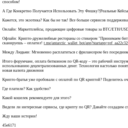
способом!
А Где Конкретно Получается Использовать Эту Фишку?|Реальные Кейс
Кажется, это экзотика? Как бы не так! Все больше сервисов поддержива
Онлайн: Маркетплейсы, продающие цифровые товары за BTC/ETH/USDT. 
Офлайн: Крипто-дружелюбные рестораны со стикером "Принимаем битк
сканируешь – оплатил!
t.me/antarctic_wallet_bot/app?startapp=ref_aa22c3
Между Людьми: Мгновенно расплатиться с фрилансером без посреднико
Итого форумчане, оплата биткоином по QR-коду – это рабочий инструм
использованию децентрализованных денег. Технология настолько понятна
новая валюта движения
Крипто-братья уже пробовали с оплатой по QR криптой? Поделитесь о
Где платили? Как удобство?
Какой кошелек рекомендуете для этого?
Видели ли интересные сервисы, где крипту по QR? Давайте создадим с
Жду ваши истории!
45e6171