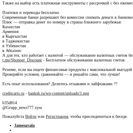
Также на выбор есть платежные инструменты с рассрочкой с без ежеме
Платежи и переводы бесплатно
Современные банки разрешают без комиссии снимать деньги в банкомата
Плюс — отправка денег по номеру в страны ближнего зарубежья:
Казахстан
Армения
в Кыргызстан
в Таджикистан
в Узбекистан
в Абхазию
А для тех, кто работает с валютой — обслуживание валютных счетов бе
t.me/Shopper_Discount
- Бесплатное обслуживание валютных счетов
Резюме, если вы ищете финансовые продукты с максимальной выгодой —
Проверяйте условия, сравнивайте — и решайте сами, что лучше!
Есть опыт использования? Делитесь отзывами и лайфхаками ??
creditcarts.ru
-
banksh.ru/wp-content/uploads/3.png
b35d814
@Grupp_news777.xyss
Пожалуйста
Войти
или
Регистрация
, чтобы присоединиться к беседе.
Jamesavala