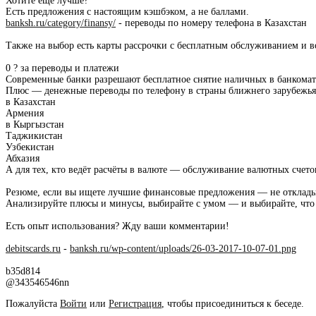
Хотите ещё лучше?
Есть предложения с настоящим кэшбэком, а не баллами.
banksh.ru/category/finansy/
- переводы по номеру телефона в Казахстан
Также на выбор есть карты рассрочки с бесплатным обслуживанием и 
0 ? за переводы и платежи
Современные банки разрешают бесплатное снятие наличных в банкомата
Плюс — денежные переводы по телефону в страны ближнего зарубежья
в Казахстан
Армения
в Кыргызстан
Таджикистан
Узбекистан
Абхазия
А для тех, кто ведёт расчёты в валюте — обслуживание валютных счето
Резюме, если вы ищете лучшие финансовые предложения — не откладыв
Анализируйте плюсы и минусы, выбирайте с умом — и выбирайте, что
Есть опыт использования? Жду ваши комментарии!
debitscards.ru
-
banksh.ru/wp-content/uploads/26-03-2017-10-07-01.png
b35d814
@343546546nn
Пожалуйста
Войти
или
Регистрация
, чтобы присоединиться к беседе.