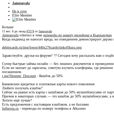
Jamesavala
Не в сети
Elite Member
Больше
11 мес. 6 дн. назад
#5574
от
Jamesavala
Jamesavala
ответил в теме
переводы по номеру телефона в Кыргызстан
Когда индивид не наносит вреда, но поведением демонстрирует дерзко
debitscards.ru/img/logos/440x276cards/tinkoffkura.png
Здравствуйте, друзья на форуме! ?? Сегодня хочу рассказать вам о по
Супер быстрые займы онлайн — без лишних документов и промедлени
Если не хватает до зарплаты, советую изучить платформы, где решени
погашением.
t.me/Shopper_Discount
- Кешбэк до 50%
Банковские кредитки и платежные карты нового поколения
Любите получать кэшбэк?
Сейчас на рынке есть карты с кешбэком до 50% мультибонусами от парт
Причем в некоторых случаях — это кешбэк до 50% мультибонусами, а 
Хотите ещё лучше?
Есть предложения с настоящим кэшбэком, а не баллами.
fullgross.ru
- переводы по номеру телефона в Абхазию