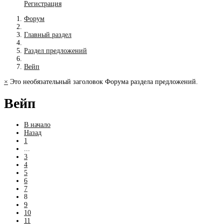
Регистрация
Форум
Главный раздел
Раздел предложений
Вейп
×
Это необязательный заголовок Форума раздела предложений.
Вейп
В начало
Назад
1
...
3
4
5
6
7
8
9
10
11