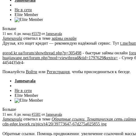
Jamesavala
Не в сети
Elite Member
Больше
11 мес. 6 дн. назад
#5579
от
Jamesavala
Jamesavala
ответил в теме
займы онлайн
Друзья, кто ищет кредит — рекомендую надёжный сервис. Тут
t.me/bu
gorod.kr.ua/forum/showthread.php?p=305498
- быстрые займы онлайн
for
huajiawang.net/forum.php?mod=viewthread&tid=1797629&extra=
- Супер 
4454435dr4-
Пожалуйста
Войти
или
Регистрация
, чтобы присоединиться к беседе.
Jamesavala
Не в сети
Elite Member
Больше
11 мес. 6 дн. назад
#5581
от
Jamesavala
Jamesavala
ответил в теме
Обратные ссылки. Тематическая сеть сайтов
cdn-edge.kwork.ru/pics/t4/20/39773647-67d275a025855.jpg
Обратные ссылки. Помощь продвижении: увеличение ссылочной массы,