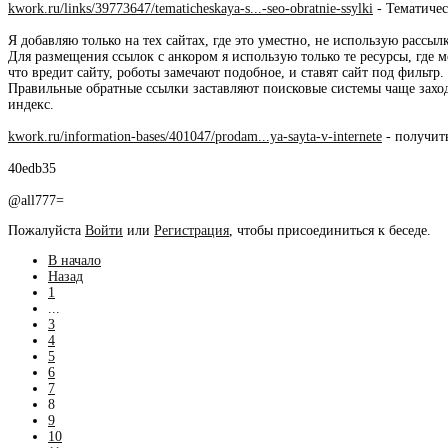
kwork.ru/links/39773647/tematicheskaya-s...-seo-obratnie-ssylki
- Тематичес
Я добавляю только на тех сайтах, где это уместно, не использую рассы
Для размещения ссылок с анкором я использую только те ресурсы, где м
что вредит сайту, роботы замечают подобное, и ставят сайт под фильтр.
Правильные обратные ссылки заставляют поисковые системы чаще заход
индекс.
kwork.ru/information-bases/401047/prodam...ya-sayta-v-internete
- получит
40edb35
@all777=
Пожалуйста
Войти
или
Регистрация
, чтобы присоединиться к беседе.
В начало
Назад
1
...
3
4
5
6
7
8
9
10