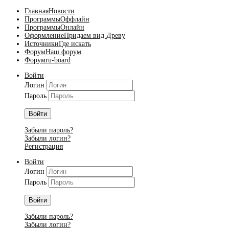
Главная
Новости
Программы
Оффлайн
Программы
Онлайн
Оформление
Придаем вид Древу
Источники
Где искать
Форум
Наш форум
Форум
ru-board
Войти
Логин
Пароль
Войти
Забыли пароль?
Забыли логин?
Регистрация
Войти
Логин
Пароль
Войти
Забыли пароль?
Забыли логин?