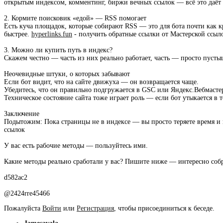
открытым индекcом, комментинг, биржи вечных ссылок — всё это даёт 
2. Кормите поисковик «едой» — RSS помогает
Есть куча площадок, которые собирают RSS — это для бота почти как кр
быстрее.
hyperlinks.fun
- получить обратные ссылки от Мастерской ссы
3. Можно ли купить путь в индекс?
Скажем честно — часть из них реально работает, часть — просто пусты
Неочевидные штуки, о которых забывают
Если бот видит, что на сайте движуха — он возвращается чаще.
Убедитесь, что он правильно подгружается в GSC или Яндекс.Вебмасте
Техническое состояние сайта тоже играет роль — если бот утыкается в 
Заключение
Подытожим: Пока страницы не в индексе — вы просто теряете время 
ссылок
У вас есть рабочие методы — пользуйтесь ими.
Какие методы реально сработали у вас? Пишите ниже — интересно собр
d582ac2
@2424rre45466
Пожалуйста
Войти
или
Регистрация
, чтобы присоединиться к беседе.