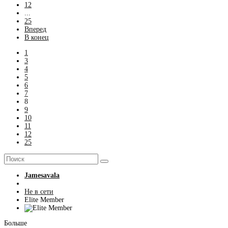
12
...
25
Вперед
В конец
1
3
4
5
6
7
8
9
10
11
12
25
Jamesavala
Не в сети
Elite Member
Больше