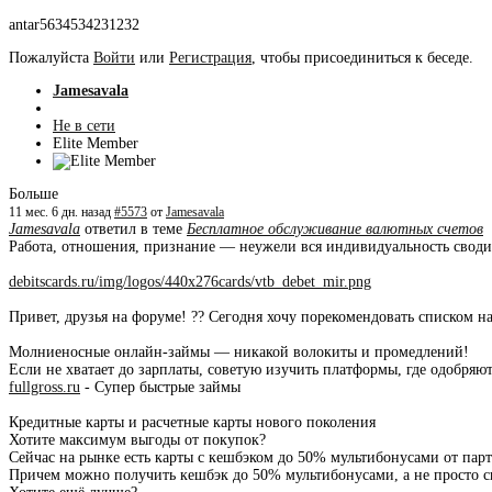
antar5634534231232
Пожалуйста
Войти
или
Регистрация
, чтобы присоединиться к беседе.
Jamesavala
Не в сети
Elite Member
Больше
11 мес. 6 дн. назад
#5573
от
Jamesavala
Jamesavala
ответил в теме
Бесплатное обслуживание валютных счетов
Работа, отношения, признание — неужели вся индивидуальность своди
debitscards.ru/img/logos/440x276cards/vtb_debet_mir.png
Привет, друзья на форуме! ?? Сегодня хочу порекомендовать списком
Молниеносные онлайн-займы — никакой волокиты и промедлений!
Если не хватает до зарплаты, советую изучить платформы, где одобря
fullgross.ru
- Супер быстрые займы
Кредитные карты и расчетные карты нового поколения
Хотите максимум выгоды от покупок?
Сейчас на рынке есть карты с кешбэком до 50% мультибонусами от парт
Причем можно получить кешбэк до 50% мультибонусами, а не просто с