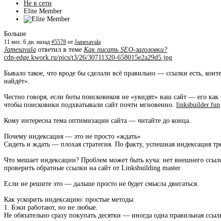
Не в сети
Elite Member
Больше
11 мес. 6 дн. назад
#5578
от
Jamesavala
Jamesavala
ответил в теме
Как писать SEO-заголовки?
cdn-edge.kwork.ru/pics/t3/26/30711320-658015e2a29d5.jpg
Бывало такое, что вроде бы сделали всё правильно — ссылки есть, конте
найдёт».
Честно говоря, если боты поисковиков не «увидят» ваш сайт — его как б
чтобы поисковики подхватывали сайт почти мгновенно.
linksbuilder.fun
Кому интересна тема оптимизации сайта — читайте до конца.
Почему индексация — это не просто «ждать»
Сидеть и ждать — плохая стратегия. По факту, успешная индексация тр
Что мешает индексации? Проблем может быть куча: нет внешнего ссыло
проверить обратные ссылки на сайт от Linksbuilding master
Если не решите это — дальше просто не будет смысла двигаться.
Как ускорить индексацию: простые методы
1. Бэки работают, но не любые.
Не обязательно сразу покупать десятки — иногда одна правильная ссыл