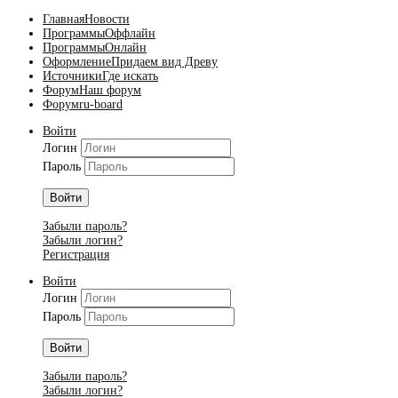
Главная
Новости
Программы
Оффлайн
Программы
Онлайн
Оформление
Придаем вид Древу
Источники
Где искать
Форум
Наш форум
Форум
ru-board
Войти
Логин
Пароль
Войти
Забыли пароль?
Забыли логин?
Регистрация
Войти
Логин
Пароль
Войти
Забыли пароль?
Забыли логин?