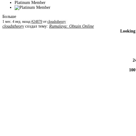
Platinum Member
Больше
1 мес. 4 нед. назад
#24879
от
cloudstheory
cloudstheory
создал тему:
Rumalaya: Obtain Online
Looking 
2
100