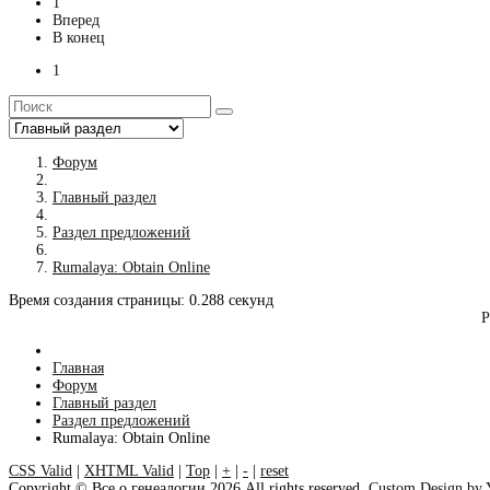
1
Вперед
В конец
1
Форум
Главный раздел
Раздел предложений
Rumalaya: Obtain Online
Время создания страницы: 0.288 секунд
Р
Главная
Форум
Главный раздел
Раздел предложений
Rumalaya: Obtain Online
CSS Valid
|
XHTML Valid
|
Top
|
+
|
-
|
reset
Copyright ©
Все о генеалогии
2026 All rights reserved.
Custom Design by