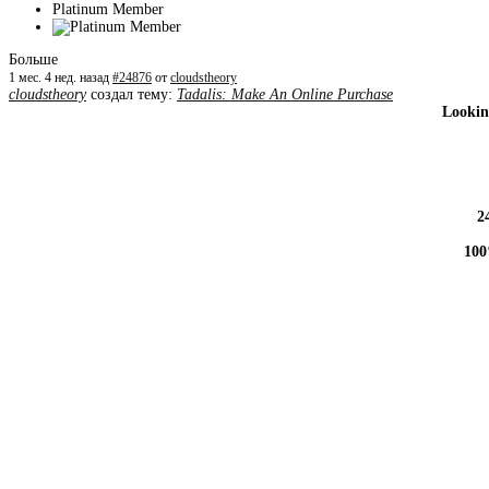
Platinum Member
Больше
1 мес. 4 нед. назад
#24876
от
cloudstheory
cloudstheory
создал тему:
Tadalis: Make An Online Purchase
Lookin
2
100