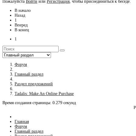
Пожалуйста
Войти
или
Регистрация
, чтобы присоединиться к беседе.
В начало
Назад
1
Вперед
В конец
1
Форум
Главный раздел
Раздел предложений
Tadalis: Make An Online Purchase
Время создания страницы: 0.279 секунд
Р
Главная
Форум
Главный раздел