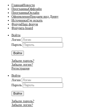
Главная
Новости
Программы
Оффлайн
Программы
Онлайн
Оформление
Придаем вид Древу
Источники
Где искать
Форум
Наш форум
Форум
ru-board
Войти
Логин
Пароль
Войти
Забыли пароль?
Забыли логин?
Регистрация
Войти
Логин
Пароль
Войти
Забыли пароль?
Забыли логин?