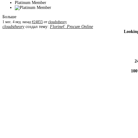
Platinum Member
Больше
1 мес. 4 нед. назад
#24855
от
cloudstheory
cloudstheory
создал тему:
Florinef: Procure Online
Looking
2
100