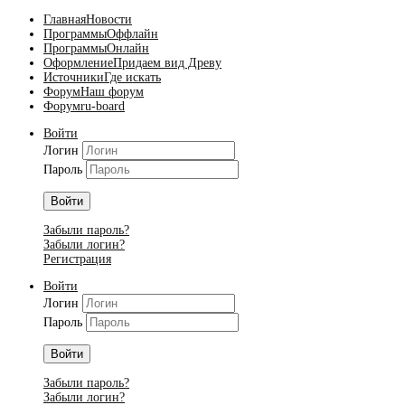
Главная
Новости
Программы
Оффлайн
Программы
Онлайн
Оформление
Придаем вид Древу
Источники
Где искать
Форум
Наш форум
Форум
ru-board
Войти
Логин
Пароль
Войти
Забыли пароль?
Забыли логин?
Регистрация
Войти
Логин
Пароль
Войти
Забыли пароль?
Забыли логин?