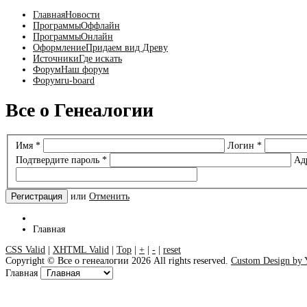
Главная
Новости
Программы
Оффлайн
Программы
Онлайн
Оформление
Придаем вид Древу
Источники
Где искать
Форум
Наш форум
Форум
ru-board
Все о Генеалогии
Имя
*
Логин
*
Подтвердите пароль
*
Адр
Регистрация
или
Отменить
Главная
CSS Valid
|
XHTML Valid
|
Top
|
+
|
-
|
reset
Copyright ©
Все о генеалогии
2026 All rights reserved.
Custom Design by
Главная